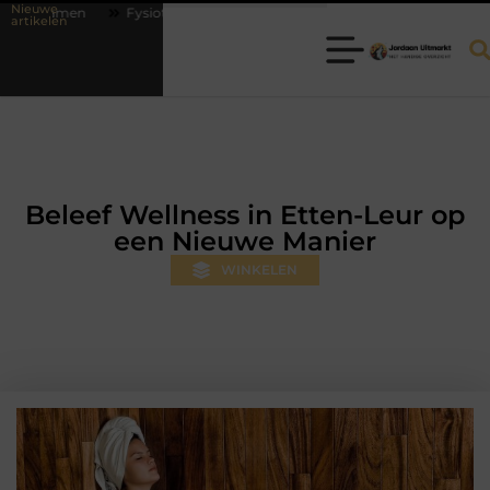
Nieuwe
erapie Hilversum: professionele hulp bij pijn en bewegingsklachten
Pr
artikelen
Beleef Wellness in Etten-Leur op
een Nieuwe Manier
WINKELEN