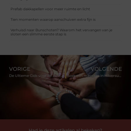
Prefab dakkapellen voor meer ruimte en licht
Tien momenten waarop aanschuiven extra fijn is
Verhuisd naar Bunschoten? Waarom het vervangen van je
sloten een slimme eerste stap is
VORIGE
VOLGENDE
De Ultieme Gids voor de Beste Wasstraat in Berkel en Rodenrijs
Boek een massage in Hilversum, gewoon omdat je het verdiend hebt
Had je deze artikelen al bekeken?