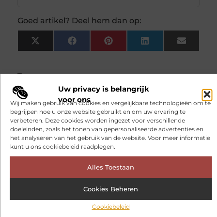
Goed artikel? Deel hem dan op:
X
Facebook
Pinterest
LinkedIn
Email
(Twitter)
Tags:
Uw privacy is belangrijk
voor ons
Wij maken gebruik van cookies en vergelijkbare technologieën om te
Verken onze aanbevolen
artikelen voor
begrijpen hoe u onze website gebruikt en om uw ervaring te
jou.
verbeteren. Deze cookies worden ingezet voor verschillende
doeleinden, zoals het tonen van gepersonaliseerde advertenties en
Een warm huis begint met de
het analyseren van het gebruik van de website. Voor meer informatie
juiste houtkachelkeuze
kunt u ons cookiebeleid raadplegen.
Een houtkachel zorgt voor warmte en
sfeer in huis, maar een houtkachel
Alles Toestaan
kopen doet u niet elke dag. De juiste
keuze hangt af van uw ruimte, uw
woonstijl en praktische zaken zoals
Cookies Beheren
ventilatie en rookgasafvoer.
Cookiebeleid