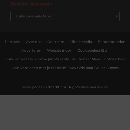
Bericht categorie
Partners
Over ons
Ons team
Uit de Media
Beroemdheden
Adverteren
Website index
Cookiebeleid (EU)
Links Kopen: De Slimme (en Riskante) Route naar Meer Zichtbaarheid
Geld Verdienen met je Website: Jouw Gids naar Online Succes
www.jordaanuitmarkt.nl.
All Rights Reserved © 2025