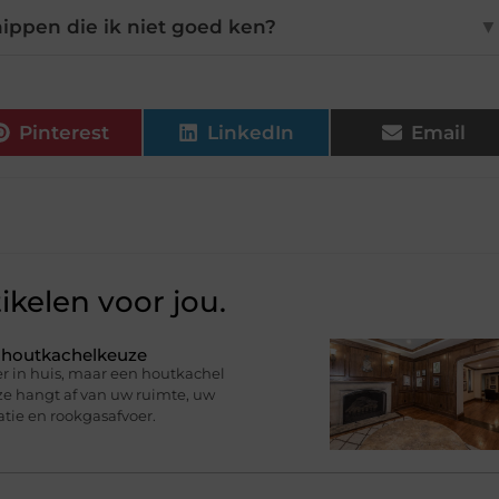
ippen die ik niet goed ken?
▼
Pinterest
LinkedIn
Email
ikelen voor jou.
e houtkachelkeuze
r in huis, maar een houtkachel
uze hangt af van uw ruimte, uw
atie en rookgasafvoer.