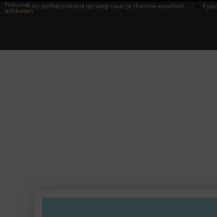
Nieuwe
zelfverzekerd op weg naar je theorie-examen
Fysiotherapie Hilve
artikelen