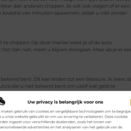
ker dan anderen chippen. Je wilt ook vragen of er een
n kwestie van minuten opwarmen, zodat u niet zonder
t te chippen. Op deze manier weet je of de auto
t het dan niet, moet u blijven doorgaan. Maar als je er ee
ekend bent. Dit kan leiden tot een blessure. Ik weet d
uto’s die u niet bekend bent om uzelf wat geld te
Uw privacy is belangrijk voor ons
 maken gebruik van cookies en vergelijkbare technologieën om te begrijp
 hoe je jezelf kunt beschermen, zodat je niet gewond raak
 u onze website gebruikt en om uw ervaring te verbeteren. Deze cookies
den ingezet voor verschillende doeleinden, zoals het tonen van
dig proces dat je kunt doen om jezelf te helpen. Maak je
ersonaliseerde advertenties en het analyseren van het gebruik van de