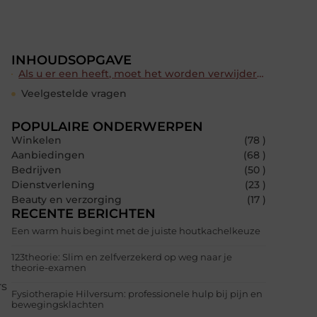
INHOUDSOPGAVE
Als u er een heeft, moet het worden verwijderd. Als je het niet verwijdert, vond het als zwerver en zou je zwaar kunnen boeten.
Veelgestelde vragen
POPULAIRE ONDERWERPEN
Winkelen
(78 )
Aanbiedingen
(68 )
Bedrijven
(50 )
Dienstverlening
(23 )
Beauty en verzorging
(17 )
RECENTE BERICHTEN
Een warm huis begint met de juiste houtkachelkeuze
123theorie: Slim en zelfverzekerd op weg naar je
theorie-examen
rs
Fysiotherapie Hilversum: professionele hulp bij pijn en
bewegingsklachten