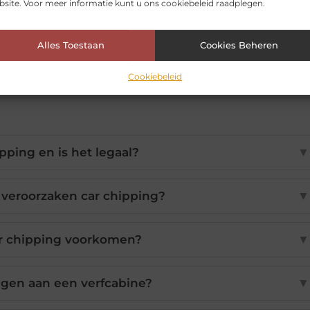
site. Voor meer informatie kunt u ons cookiebeleid raadplegen.
ipperformance.nl/
Alles Toestaan
Cookies Beheren
Cookiebeleid
ipping en is het legaal?
▼
veroorzaken car chipping?
▼
ar chipping voorkomen?
▼
agen aan een verfcabine?
▼