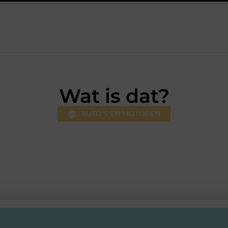
rsum: professionele hulp bij pijn en bewegingsklachten
Prefab 
Wat is dat?
AUTO'S EN MOTOREN