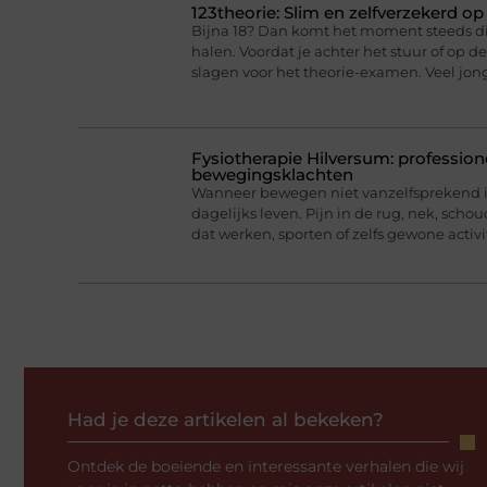
123theorie: Slim en zelfverzekerd o
Bijna 18? Dan komt het moment steeds dich
halen. Voordat je achter het stuur of op 
slagen voor het theorie-examen. Veel jo
Fysiotherapie Hilversum: professione
bewegingsklachten
Wanneer bewegen niet vanzelfsprekend is
dagelijks leven. Pijn in de rug, nek, scho
dat werken, sporten of zelfs gewone activi
Had je deze artikelen al bekeken?
Ontdek de boeiende en interessante verhalen die wij