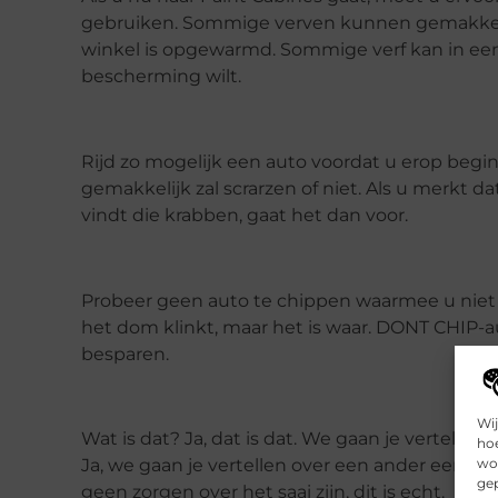
gebruiken. Sommige verven kunnen gemakkelij
winkel is opgewarmd. Sommige verf kan in ee
bescherming wilt.
Rijd zo mogelijk een auto voordat u erop begin
gemakkelijk zal scrarzen of niet. Als u merkt da
vindt die krabben, gaat het dan voor.
Probeer geen auto te chippen waarmee u niet b
het dom klinkt, maar het is waar. DONT CHIP-a
besparen.
Wij
Wat is dat? Ja, dat is dat. We gaan je vertellen
hoe
wor
Ja, we gaan je vertellen over een ander eenvou
gep
geen zorgen over het saai zijn, dit is echt.