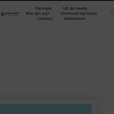
dakkapellen voor meer ruimte en licht
Tien momenten waarop aa
Partners
Uit de Media
Wie zijn wij?
Ontmoet het team
Contact
Adverteren