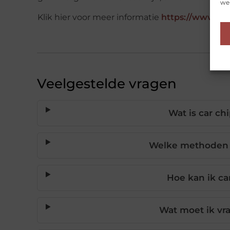
web
Klik hier voor meer informatie
https://www.ch
Veelgestelde vragen
Wat is car ch
Welke methoden 
Hoe kan ik c
Wat moet ik vr