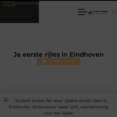
Nieuwe
rie-examen
Fysiotherapie Hilversum: professionele hulp bij pijn en be
artikelen
Je eerste rijles in Eindhoven
AANBIEDINGEN