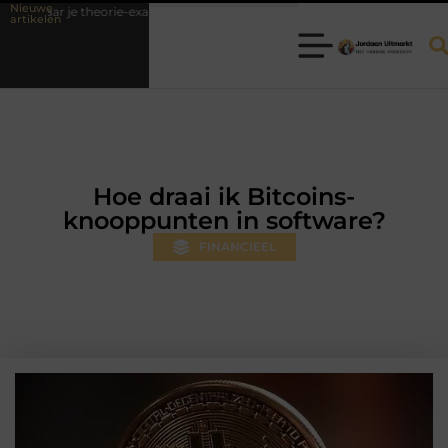
Nieuwe
heorie-examen
Fysiotherapie Hilversum: professionele hulp bij pijn en
artikelen
Hoe draai ik Bitcoins-
knooppunten in software?
FINANCIEEL