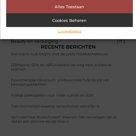
Alles Toestaan
POPULAIRE ONDERWERPEN
Winkelen
(78 )
Cookies Beheren
Aanbiedingen
(68 )
Bedrijven
(50 )
Cookiebeleid
Dienstverlening
(23 )
Beauty en verzorging
(17 )
RECENTE BERICHTEN
Een warm huis begint met de juiste houtkachelkeuze
123theorie: Slim en zelfverzekerd op weg naar je theorie-
examen
Fysiotherapie Hilversum: professionele hulp bij pijn en
bewegingsklachten
Prefab dakkapellen voor meer ruimte en licht
Tien momenten waarop aanschuiven extra fijn is
Verhuisd naar Bunschoten? Waarom het vervangen van je
sloten een slimme eerste stap is