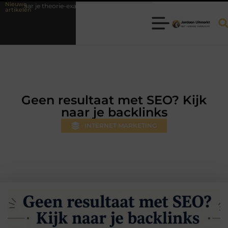
Nieuwe
e theorie-examen
Fysiotherapie Hilversum: professionele hulp bij pijn
artikelen
Geen resultaat met SEO? Kijk
naar je backlinks
INTERNET MARKETING