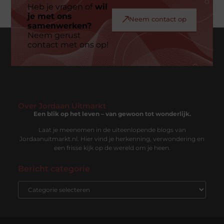
Heb je vragen of
wil
je met ons
Neem contact op
samenwerken?
Neem gerust
contact met ons op!
Over Jordaan Uitmarkt
Een blik op het leven – van gewoon tot wonderlijk.
Laat je meenemen in de uiteenlopende blogs van
Jordaanuitmarkt.nl. Hier vind je herkenning, verwondering en
een frisse kijk op de wereld om je heen.
Bericht categorie