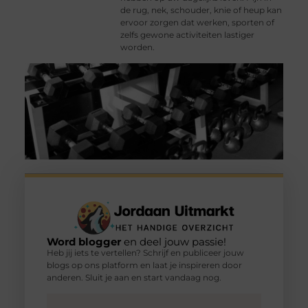
de rug, nek, schouder, knie of heup kan
ervoor zorgen dat werken, sporten of
zelfs gewone activiteiten lastiger
worden.
Word blogger
en deel jouw passie!
Heb jij iets te vertellen? Schrijf en publiceer jouw
blogs op ons platform en laat je inspireren door
anderen. Sluit je aan en start vandaag nog.