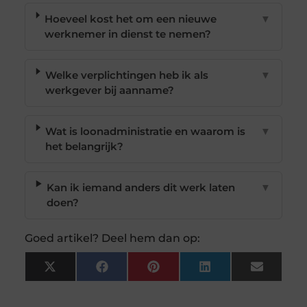
Hoeveel kost het om een nieuwe
▼
werknemer in dienst te nemen?
Welke verplichtingen heb ik als
▼
werkgever bij aanname?
Wat is loonadministratie en waarom is
▼
het belangrijk?
Kan ik iemand anders dit werk laten
▼
doen?
Goed artikel? Deel hem dan op:
X
Facebook
Pinterest
LinkedIn
Email
(Twitter)