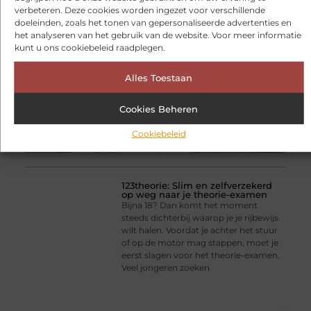
kopen doet u niet elke dag. De juiste
verbeteren. Deze cookies worden ingezet voor verschillende
keuze hangt af van uw ruimte, uw
doeleinden, zoals het tonen van gepersonaliseerde advertenties en
woonstijl en praktische zaken zoals
het analyseren van het gebruik van de website. Voor meer informatie
ventilatie en rookgasafvoer.
kunt u ons cookiebeleid raadplegen.
Alles Toestaan
Cookies Beheren
Cookiebeleid
123theorie: Slim en zelfverzekerd
op weg naar je theorie-examen
Bijna 18? Dan komt het moment
steeds dichterbij waarop je je rijbewijs
wilt halen. Voordat je achter het stuur
of op de motor mag stappen, moet je
eerst slagen voor het theorie-examen.
Veel jongeren zoeken