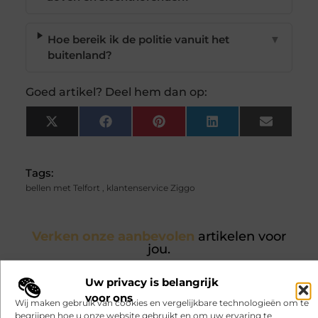
Hoe bereik ik de politie vanuit het
▼
buitenland?
Goed artikel? Deel hem dan op:
X
Facebook
Pinterest
LinkedIn
Email
(Twitter)
Tags:
bellen met Telfort
,
klantenservice Ziggo
Verken onze aanbevolen
artikelen voor
jou.
Een warm huis begint met de
Uw privacy is belangrijk
juiste houtkachelkeuze
Een houtkachel zorgt voor warmte en
voor ons
Wij maken gebruik van cookies en vergelijkbare technologieën om te
sfeer in huis, maar een houtkachel
begrijpen hoe u onze website gebruikt en om uw ervaring te