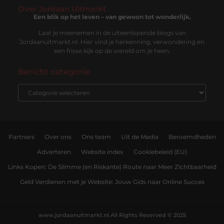
Over Jordaan Uitmarkt
Een blik op het leven – van gewoon tot wonderlijk.
Laat je meenemen in de uiteenlopende blogs van
Jordaanuitmarkt.nl. Hier vind je herkenning, verwondering en
een frisse kijk op de wereld om je heen.
Bericht categorie
Partners
Over ons
Ons team
Uit de Media
Beroemdheden
Adverteren
Website index
Cookiebeleid (EU)
Links Kopen: De Slimme (en Riskante) Route naar Meer Zichtbaarheid
Geld Verdienen met je Website: Jouw Gids naar Online Succes
www.jordaanuitmarkt.nl.
All Rights Reserved © 2025