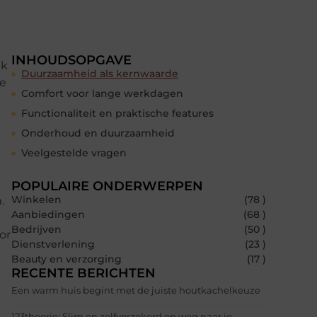
INHOUDSOPGAVE
ek
Duurzaamheid als kernwaarde
ie
Comfort voor lange werkdagen
Functionaliteit en praktische features
Onderhoud en duurzaamheid
Veelgestelde vragen
POPULAIRE ONDERWERPEN
Winkelen
(78 )
.
Aanbiedingen
(68 )
Bedrijven
(50 )
or
Dienstverlening
(23 )
Beauty en verzorging
(17 )
RECENTE BERICHTEN
Een warm huis begint met de juiste houtkachelkeuze
123theorie: Slim en zelfverzekerd op weg naar je