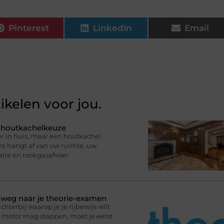
Pinterest
LinkedIn
Email
ikelen voor jou.
e houtkachelkeuze
r in huis, maar een houtkachel
uze hangt af van uw ruimte, uw
atie en rookgasafvoer.
p weg naar je theorie-examen
terbij waarop je je rijbewijs wilt
de motor mag stappen, moet je eerst