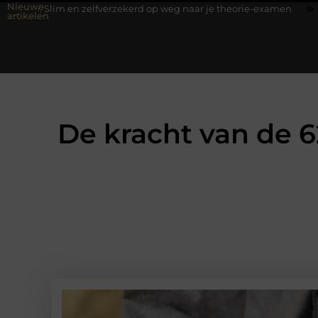
Nieuwe
m en zelfverzekerd op weg naar je theorie-examen
Fysiotherapie 
artikelen
De kracht van de 