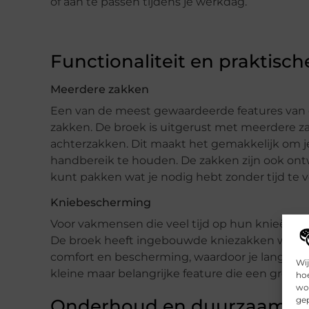
of aan te passen tijdens je werkdag.
Functionaliteit en praktisch
Meerdere zakken
Een van de meest gewaardeerde features van d
zakken. De broek is uitgerust met meerdere z
achterzakken. Dit maakt het gemakkelijk om
handbereik te houden. De zakken zijn ook ontw
kunt pakken wat je nodig hebt zonder tijd te v
Kniebescherming
Voor vakmensen die veel tijd op hun knieën 
De broek heeft ingebouwde kniezakken waar je
comfort en bescherming, waardoor je langer kun
Wij
kleine maar belangrijke feature die een groot
hoe
wor
gep
Onderhoud en duurzaamhe