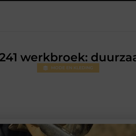
Hilversum: professionele hulp bij pijn en bewegingsklachten
Pr
6241 werkbroek: duurz
MODE EN KLEDING