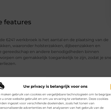
e features
e 6241 werkbroek is het aantal en de plaatsing van de
akken, waaronder holsterzakken, dijbeenzakken en
 je gereedschap en andere benodigdheden binnen
orpen om gemakkelijk toegankelijk te zijn, zodat je sne
erliezen.
doorbrengen, biedt de 6241 werkbroek kniebescherming.
 kniebeschermers in kunt schuiven. Dit biedt extra
Uw privacy is belangrijk voor ons
t werken zonder last te krijgen van je knieën. Het is e
 maken gebruik van cookies en vergelijkbare technologieën om te begrijp
 verschil kan maken tijdens lange werkdagen.
 u onze website gebruikt en om uw ervaring te verbeteren. Deze cookies
den ingezet voor verschillende doeleinden, zoals het tonen van
ersonaliseerde advertenties en het analyseren van het gebruik van de
id