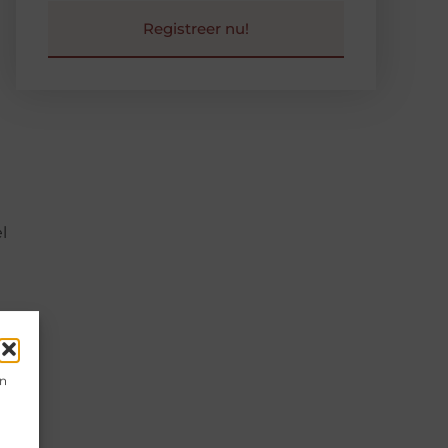
Registreer nu!
l
en
en