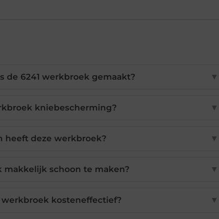
 is de 6241 werkbroek gemaakt?
▼
erkbroek kniebescherming?
▼
n heeft deze werkbroek?
▼
k makkelijk schoon te maken?
▼
 werkbroek kosteneffectief?
▼