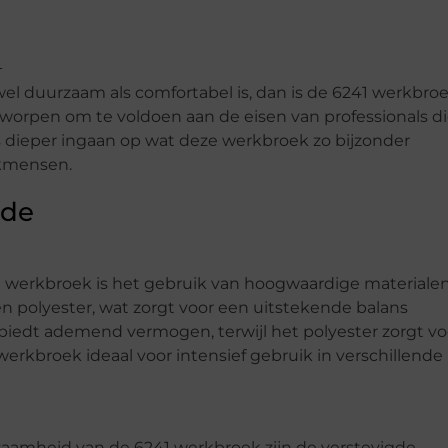
wel duurzaam als comfortabel is, dan is de 6241 werkbro
worpen om te voldoen aan de eisen van professionals d
s dieper ingaan op wat deze werkbroek zo bijzonder
akmensen.
rde
1 werkbroek is het gebruik van hoogwaardige materialen
 polyester, wat zorgt voor een uitstekende balans
iedt ademend vermogen, terwijl het polyester zorgt vo
 werkbroek ideaal voor intensief gebruik in verschillende
aamheid van de 6241 werkbroek zijn de verstevigde