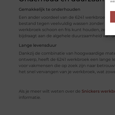
web
Gemakkelijk te onderhouden
Een ander voordeel van de 6241 werkbroek is d
bestand tegen veelvuldig wassen zonder hun vor
werkbroek schoon en fris kunt houden, zelfs na
bijdraagt aan de algehele duurzaamheid van d
Lange levensduur
Dankzij de combinatie van hoogwaardige mate
ontwerp, heeft de 6241 werkbroek een lange l
voor vakmensen die op zoek zijn naar betrouw
het snel vervangen van je werkbroek, wat zowel 
Als je meer wilt weten over de
Snickers werkb
informatie.