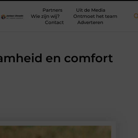
efab dakkapellen voor meer ruimte en licht
Tien momenten waaro
Partners
Uit de Media
Wie zijn wij?
Ontmoet het team
Contact
Adverteren
aamheid en comfort